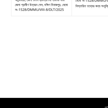
মেমো নং-1528/DMMU/V
জেলা গ্রামীণ উন্নয়ন সেল, দক্ষিণ দিনাজপুর, মেমো
বিস্তারিত তথ্যের জন্য সংযু
নং-1528/DMMU/VIII-8/DLT/2025
ওয