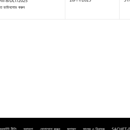
III-8/DLT/2025
ক্তি ডাউনলোড করুন
়েবসাইট নীতি
সহায়তা
যোগাযোগ করুন
মতামত
সাংসদ ও বিধায়ক
SACHET-