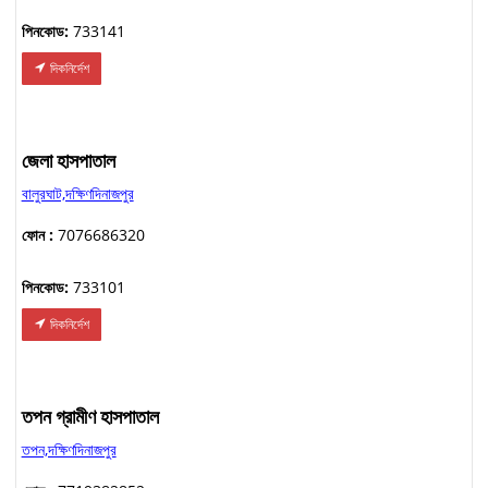
পিনকোড:
733141
দিকনির্দেশ
জেলা হাসপাতাল
বালুরঘাট,দক্ষিণদিনাজপুর
ফোন :
7076686320
পিনকোড:
733101
দিকনির্দেশ
তপন গ্রামীণ হাসপাতাল
তপন,দক্ষিণদিনাজপুর