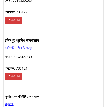
ফোন :
7719382852
পিনকোড:
733127
দিকনির্দেশ
রসিদপুর গ্রামীণ হাসপাতাল
বনশিহারি ,দক্ষিণ দিনাজপুর
ফোন :
9564005739
পিনকোড:
733121
দিকনির্দেশ
সুপার স্পেশালিটি হাসপাতাল
বালুরঘাট