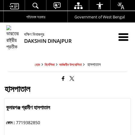
পশ্চিমবঙ্গ সরকার
Government of West Bengal
দক্ষিণ দিনাজপুর
DAKSHIN DINAJPUR
হাসপাতাল
হোম
নির্দেশিকা
সার্বজনীন উপযোগিতা
হাসপাতাল
কুমারগঞ্জ গ্রামীণ হাসপাতাল
ফোন :
7719382850